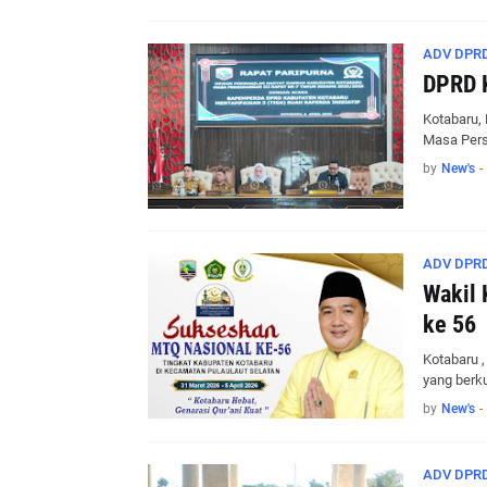
ADV DPRD
DPRD K
Kotabaru,
Masa Pers
by
New's
-
ADV DPRD
Wakil 
ke 56
Kotabaru , 
yang berk
by
New's
-
ADV DPRD