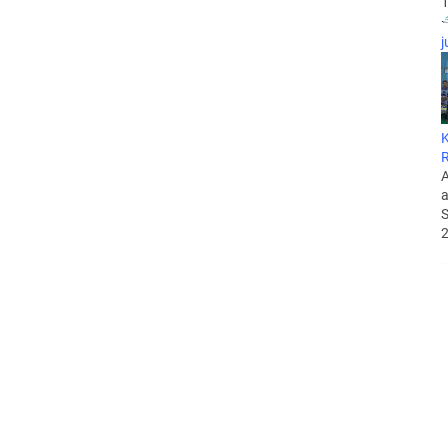
1
j
K
A
a
S
2