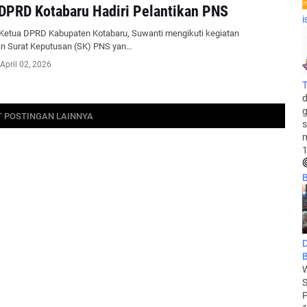
DPRD Kotabaru Hadiri Pelantikan PNS
i
Ketua DPRD Kabupaten Kotabaru, Suwanti mengikuti kegiatan
n Surat Keputusan (SK) PNS yan…
April 02, 2026
T
d
g
 POSTINGAN LAINNYA
s
m
1
B
D
B
W
S
P