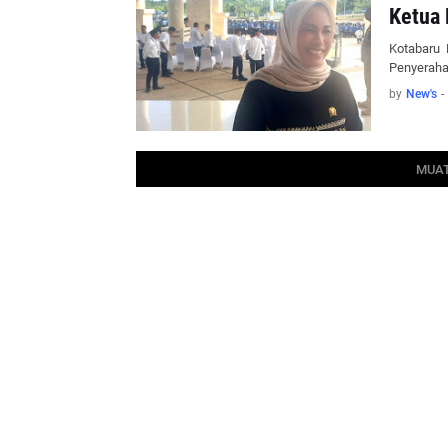
Ketua 
Kotabaru 
Penyeraha
by
New's
-
MUAT