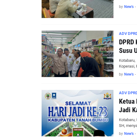
by
New's
-
ADV DPRD
DPRD K
Susu 
Kotabaru,
Koperasi, 
by
New's
-
ADV DPRD
Ketua 
Jadi K
Kotabaru, 
SH, meny
by
New's
-