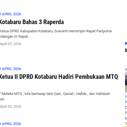
 APRIL 2026
otabaru Bahas 3 Raperda
 Ketua DPRD Kabupaten Kotabaru, Suwanti memimpin Rapat Paripurna
idangan III Rapat…
April 07, 2026
 APRIL 2026
K
Ketua II DPRD Kotabaru Hadiri Pembukaan MTQ
“Melalui MTQ , kita berharap lahir Qari , Qariah , Hafidz , dan Hafidzah
W
ual…
K
April 02, 2026
D
P
I
1
 APRIL 2026