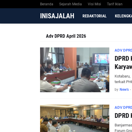
Beranda
Sejarah Media
Visi Misi
Tarif Iklan
INISAJALAH
REDAKTORIAL
KELENGK
Adv DPRD April 2026
ADV DPRD
DPRD K
Karyaw
Kotabaru,
terkait P
by
New's
-
ADV DPRD
DPRD 
Banjarmas
Forum Gro