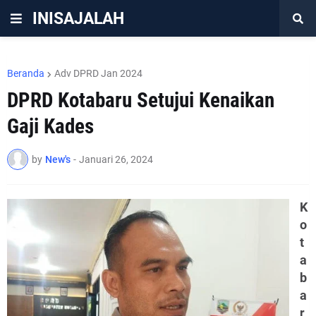
INISAJALAH
Beranda
Adv DPRD Jan 2024
DPRD Kotabaru Setujui Kenaikan
Gaji Kades
by
New's
-
Januari 26, 2024
K
o
t
a
b
a
r