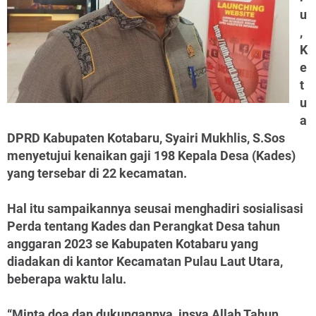
u
,
K
e
t
u
a
DPRD Kabupaten Kotabaru, Syairi Mukhlis, S.Sos
menyetujui kenaikan gaji 198 Kepala Desa (Kades)
yang tersebar di 22 kecamatan.
Hal itu sampaikannya seusai menghadiri sosialisasi
Perda tentang Kades dan Perangkat Desa tahun
anggaran 2023 se Kabupaten Kotabaru yang
diadakan di kantor Kecamatan Pulau Laut Utara,
beberapa waktu lalu.
“Minta doa dan dukungannya, insya Allah Tahun