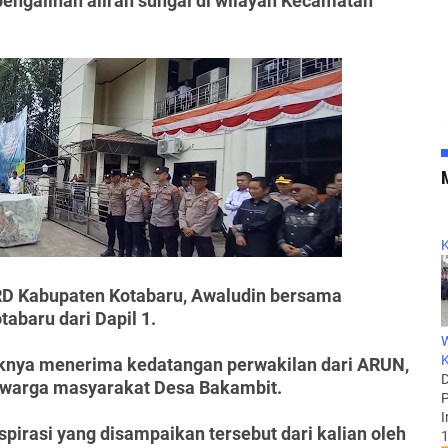
engalihan aliran sungai di wilayah Kecamatan
K
PRD Kabupaten Kotabaru, Awaludin bersama
baru dari Dapil 1.
W
K
aknya menerima kedatangan perwakilan dari ARUN,
D
 warga masyarakat Desa Bakambit.
P
I
pirasi yang disampaikan tersebut dari kalian oleh
1