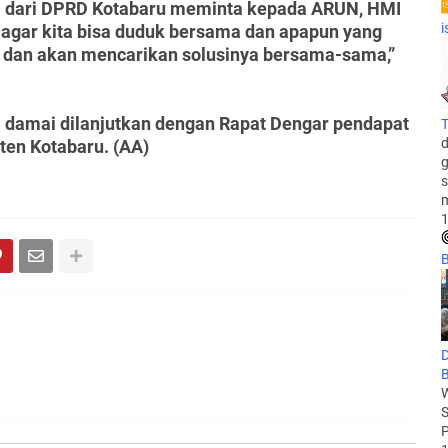
i dari DPRD Kotabaru meminta kepada ARUN, HMI
i
agar kita bisa duduk bersama dan apapun yang
r dan akan mencarikan solusinya bersama-sama,”
 damai dilanjutkan dengan Rapat Dengar pendapat
T
d
ten Kotabaru. (AA)
g
s
m
1
B
D
B
W
S
P