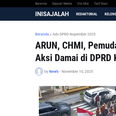
Beranda
Sejarah Media
Visi Misi
Tarif Iklan
INISAJALAH
REDAKTORIAL
KELEN
Beranda
Adv DPRD Nopember 2025
ARUN, CHMI, Pemuda 
Aksi Damai di DPRD 
by
New's
-
November 10, 2025