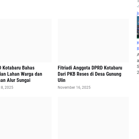
1
j
K
A
a
S
 Kotabaru Bahas
Fitriadi Anggota DPRD Kotabaru
2
ian Lahan Warga dan
Dari PKB Reses di Desa Gunung
an Alur Sungai
Ulin
8, 2025
November 16, 2025