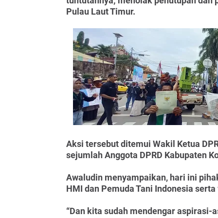
tuntutannya; menolak penutupan dan p
Pulau Laut Timur.
Aksi tersebut ditemui Wakil Ketua D
sejumlah Anggota DPRD Kabupaten Kota
Awaludin menyampaikan, hari ini pih
HMI dan Pemuda Tani Indonesia serta
“Dan kita sudah mendengar aspirasi-as